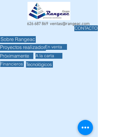
626 687 869
ventas@rangeac.com
CONTACTO
Sobre Rangeac
En venta
Proyectos realizados
Próximamente
A la carta
Financieros
Tecnológicos