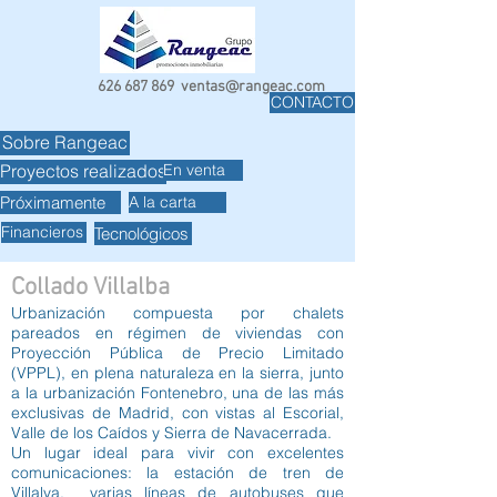
626 687 869
ventas@rangeac.com
CONTACTO
Sobre Rangeac
En venta
Proyectos realizados
Próximamente
A la carta
Financieros
Tecnológicos
Collado Villalba
Urbanización compuesta por chalets
pareados en régimen de viviendas con
Proyección Pública de Precio Limitado
(VPPL), en plena naturaleza en la sierra, junto
a la urbanización Fontenebro, una de las más
exclusivas de Madrid, con vistas al Escorial,
Valle de los Caídos y Sierra de Navacerrada.
Un lugar ideal para vivir con excelentes
comunicaciones: la estación de tren de
Villalva, varias líneas de autobuses que