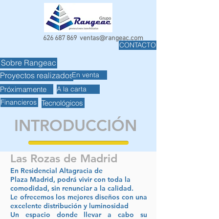
626 687 869
ventas@rangeac.com
CONTACTO
Sobre Rangeac
En venta
Proyectos realizados
Próximamente
A la carta
Financieros
Tecnológicos
INTRODUCCIÓN
Las Rozas de Madrid
En Residencial Altagracia de
Plaza Madrid, podrá vivir con toda la
comodidad, sin renunciar a la calidad.
Le ofrecemos los mejores diseños con una
excelente distribución y luminosidad
Un espacio donde llevar a cabo su